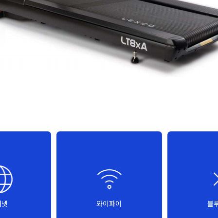
터넷
와이파이
블