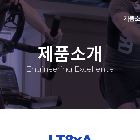
제품
제품소개
Engineering Excellence
LT8xA