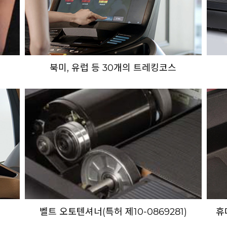
북미, 유럽 등 30개의 트레킹코스
벨트 오토텐셔너(특허 제10-0869281)
휴