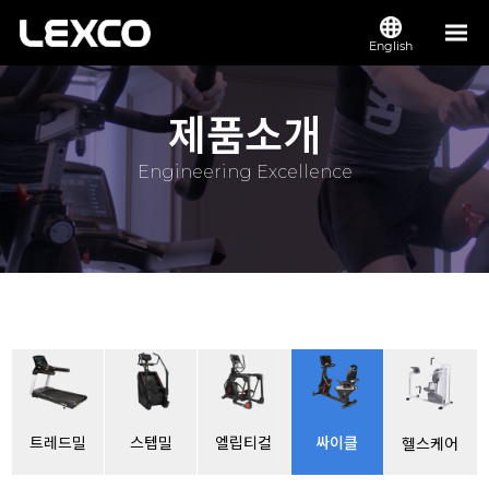
English
제품소개
Engineering Excellence
트레드밀
스텝밀
엘립티컬
싸이클
헬스케어